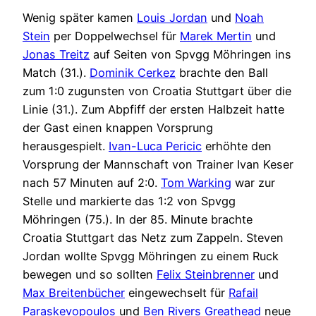
Wenig später kamen
Louis Jordan
und
Noah
Stein
per Doppelwechsel für
Marek Mertin
und
Jonas Treitz
auf Seiten von Spvgg Möhringen ins
Match (31.).
Dominik Cerkez
brachte den Ball
zum 1:0 zugunsten von Croatia Stuttgart über die
Linie (31.). Zum Abpfiff der ersten Halbzeit hatte
der Gast einen knappen Vorsprung
herausgespielt.
Ivan-Luca Pericic
erhöhte den
Vorsprung der Mannschaft von Trainer Ivan Keser
nach 57 Minuten auf 2:0.
Tom Warking
war zur
Stelle und markierte das 1:2 von Spvgg
Möhringen (75.). In der 85. Minute brachte
Croatia Stuttgart das Netz zum Zappeln. Steven
Jordan wollte Spvgg Möhringen zu einem Ruck
bewegen und so sollten
Felix Steinbrenner
und
Max Breitenbücher
eingewechselt für
Rafail
Paraskevopoulos
und
Ben Rivers Greathead
neue