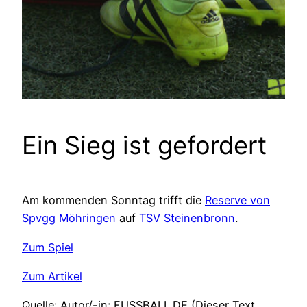
Ein Sieg ist gefordert
Am kommenden Sonntag trifft die
Reserve von
Spvgg Möhringen
auf
TSV Steinenbronn
.
Zum Spiel
Zum Artikel
Quelle: Autor/-in: FUSSBALL.DE (Dieser Text